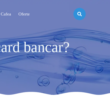
Cafea
Oferte
 card bancar?