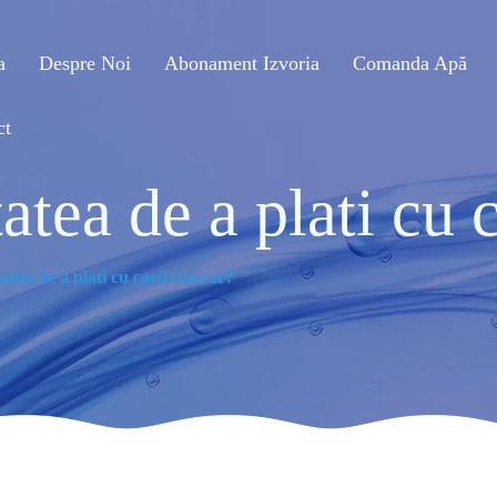
a
Despre Noi
Abonament Izvoria
Comanda Apă
ct
tatea de a plati cu
itatea de a plati cu card bancar?